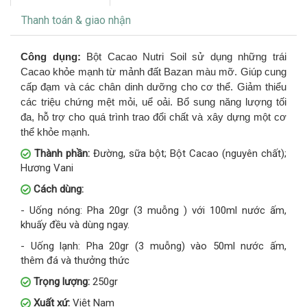
Thanh toán & giao nhận
Công dụng:
Bột Cacao Nutri Soil sử dụng những trái
Cacao khỏe mạnh từ mảnh đất Bazan màu mỡ. Giúp cung
cấp đạm và các chân dinh dưỡng cho cơ thể. Giảm thiểu
các triệu chứng mệt mỏi, uể oải. Bổ sung năng lượng tối
đa, hỗ trợ cho quá trình trao đổi chất và xây dựng một cơ
thể khỏe mạnh.
Thành phần:
Đường, sữa bột; Bột Cacao (nguyên chất);
Hương Vani
Cách dùng:
- Uống nóng: Pha 20gr (3 muỗng ) với 100ml nước ấm,
khuấy đều và dùng ngay.
- Uống lạnh: Pha 20gr (3 muỗng) vào 50ml nước ấm,
thêm đá và thưởng thức
Trọng lượng:
250gr
Xuất xứ:
Việt Nam