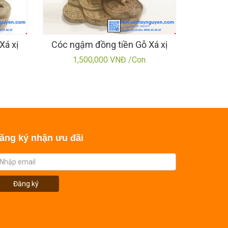
Xá xị
Cóc ngậm đồng tiền Gỗ Xá xị
1,500,000 VNĐ /Con
ăng ký nhận ưu đãi
Đăng ký