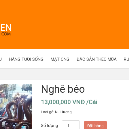
U
HÀNG TƯƠI SỐNG
MẬT ONG
ĐẶC SẢN THEO MÙA
R
Nghê béo
13,000,000 VNĐ /Cái
Loại gỗ: Nu Hương
Số lượng