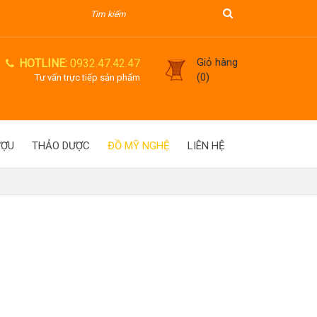
Giỏ hàng
HOTLINE:
0932.47.42.47
(0)
Tư vấn trực tiếp sản phẩm
ƯỢU
THẢO DƯỢC
ĐỒ MỸ NGHỆ
LIÊN HỆ