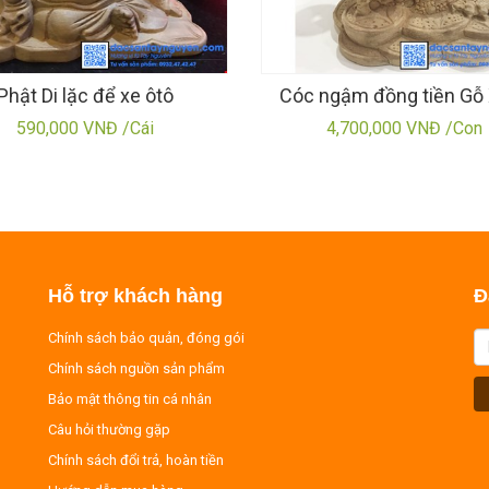
Phật Di lặc để xe ôtô
Cóc ngậm đồng tiền Gỗ 
590,000 VNĐ /Cái
4,700,000 VNĐ /Con
Hỗ trợ khách hàng
Đ
Chính sách bảo quản, đóng gói
Chính sách nguồn sản phẩm
Bảo mật thông tin cá nhân
Câu hỏi thường gặp
Chính sách đổi trả, hoàn tiền