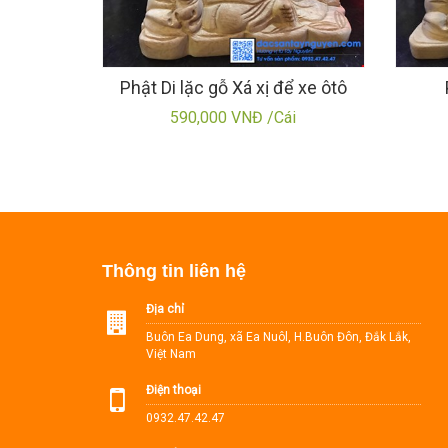
Phật Di lặc gỗ Xá xị để xe ôtô
590,000 VNĐ /Cái
Thông tin liên hệ
Địa chỉ
Buôn Ea Dung, xã Ea Nuôl, H.Buôn Đôn, Đắk Lắk,
Việt Nam
Điện thoại
0932.47.42.47