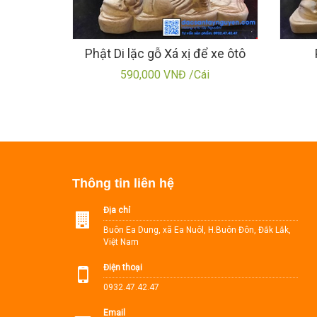
Phật Di lặc gỗ Xá xị để xe ôtô
590,000 VNĐ /Cái
Thông tin liên hệ
Địa chỉ
Buôn Ea Dung, xã Ea Nuôl, H.Buôn Đôn, Đắk Lắk,
Việt Nam
Điện thoại
0932.47.42.47
Email