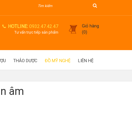
Giỏ hàng
HOTLINE:
0932.47.42.47
(0)
Tư vấn trực tiếp sản phẩm
ƯỢU
THẢO DƯỢC
ĐỒ MỸ NGHỆ
LIÊN HỆ
an âm