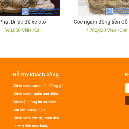
Phật Di lặc để xe ôtô
Cóc ngậm đồng tiền Gỗ 
590,000 VNĐ /Cái
4,700,000 VNĐ /Con
Hỗ trợ khách hàng
Đ
Chính sách bảo quản, đóng gói
Chính sách nguồn sản phẩm
Bảo mật thông tin cá nhân
Câu hỏi thường gặp
Chính sách đổi trả, hoàn tiền
Hướng dẫn mua hàng