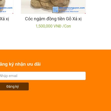
Xá xị
Cóc ngậm đồng tiền Gỗ Xá xị
1,500,000 VNĐ /Con
ăng ký nhận ưu đãi
Đăng ký