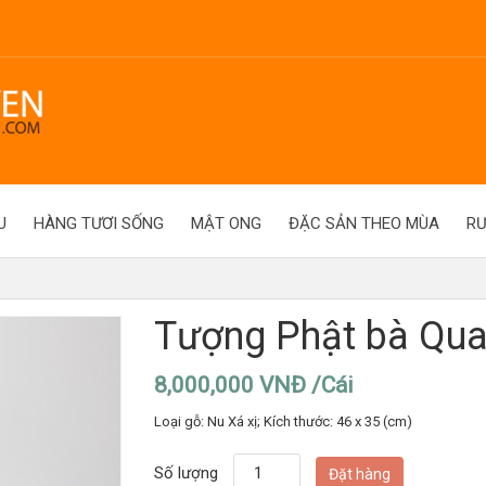
U
HÀNG TƯƠI SỐNG
MẬT ONG
ĐẶC SẢN THEO MÙA
R
Tượng Phật bà Qu
8,000,000 VNĐ /Cái
Loại gỗ: Nu Xá xị; Kích thước: 46 x 35 (cm)
Số lượng